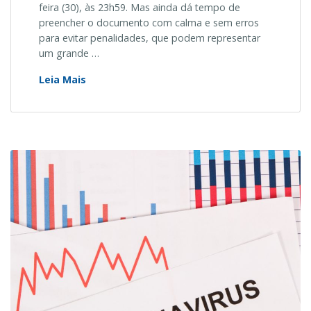
feira (30), às 23h59. Mas ainda dá tempo de
preencher o documento com calma e sem erros
para evitar penalidades, que podem representar
um grande …
Os
Leia Mais
erros
no
Imposto
de
Renda
que
mais
levam
à
malha
fina
(Parte
I)