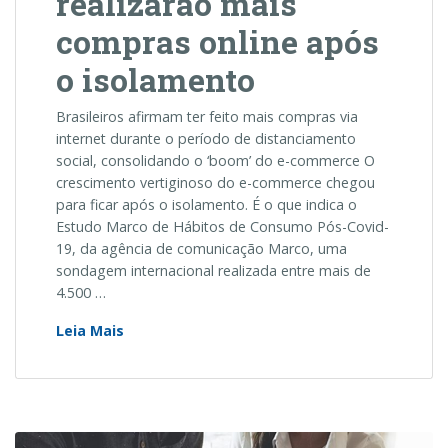
realizarão mais
compras online após
o isolamento
Brasileiros afirmam ter feito mais compras via
internet durante o período de distanciamento
social, consolidando o ‘boom’ do e-commerce O
crescimento vertiginoso do e-commerce chegou
para ficar após o isolamento. É o que indica o
Estudo Marco de Hábitos de Consumo Pós-Covid-
19, da agência de comunicação Marco, uma
sondagem internacional realizada entre mais de
4.500 …
54%
Leia Mais
dos
brasileiros
realizarão
mais
compras