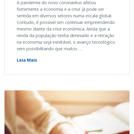
A pandemia do novo coronavírus afetou
fortemente a economia e a crise já pode ser
sentida em diversos setores numa escala global.
Contudo, é possível sim continuar empreendendo
mesmo diante da crise econômica. Ainda que a
renda da população tenha diminuído e a retração
na economia seja inevitável, o avanço tecnológico
vem possibilitando que muitos …
Como
Leia Mais
continuar
empreendendo
em
meio
a
crise
econômica