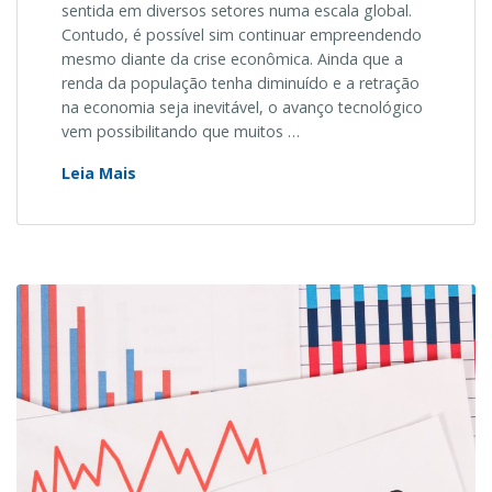
sentida em diversos setores numa escala global.
Contudo, é possível sim continuar empreendendo
mesmo diante da crise econômica. Ainda que a
renda da população tenha diminuído e a retração
na economia seja inevitável, o avanço tecnológico
vem possibilitando que muitos …
Como
Leia Mais
continuar
empreendendo
em
meio
a
crise
econômica