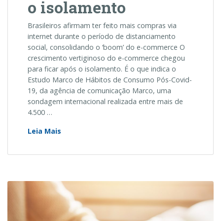
o isolamento
Brasileiros afirmam ter feito mais compras via
internet durante o período de distanciamento
social, consolidando o ‘boom’ do e-commerce O
crescimento vertiginoso do e-commerce chegou
para ficar após o isolamento. É o que indica o
Estudo Marco de Hábitos de Consumo Pós-Covid-
19, da agência de comunicação Marco, uma
sondagem internacional realizada entre mais de
4.500 …
54%
Leia Mais
dos
brasileiros
realizarão
mais
compras
online
após
o