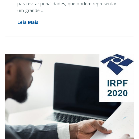
para evitar penalidades, que podem representar
um grande …
Os
Leia Mais
erros
no
Imposto
de
Renda
que
mais
levam
à
malha
fina
(Parte
I)