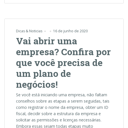
uma
empresa?
Confira
por
que
Dicas & Noticias
16 de junho de 2020
você
Vai abrir uma
precisa
de
empresa? Confira por
um
plano
que você precisa de
de
um plano de
negócios!
negócios!
Se você está iniciando uma empresa, não faltam
conselhos sobre as etapas a serem seguidas, tais
como registrar o nome da empresa, obter um ID
fiscal, decidir sobre a estrutura da empresa e
solicitar as permissões e licenças necessárias.
Embora essas sejam todas etapas muito