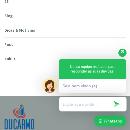
25
Blog
Dicas & Noticias
Post
public
Nossa equipe está aqui para
responder às suas dúvidas.
Seja bem vindo (a)
Whatsapp