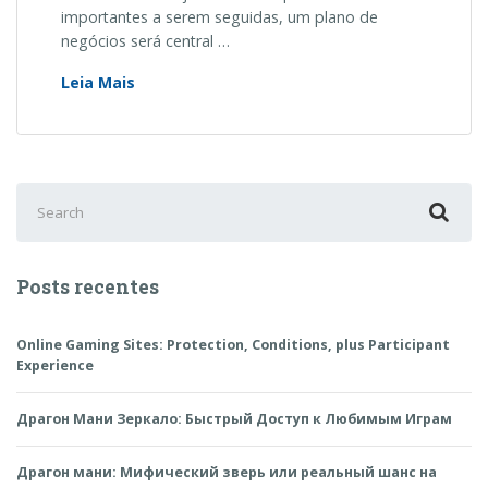
importantes a serem seguidas, um plano de
negócios será central …
Vai
Leia Mais
abrir
uma
empresa?
Confira
Search
por
for:
que
você
precisa
Posts recentes
de
um
plano
Online Gaming Sites: Protection, Conditions, plus Participant
Experience
de
negócios!
Драгон Мани Зеркало: Быстрый Доступ к Любимым Играм
Драгон мани: Мифический зверь или реальный шанс на