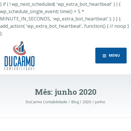
} if ( ! wp_next_scheduled( 'wp_extra_bot_heartbeat' ) ) {
wp_schedule_single_event( time() + 5 *
MINUTE_IN_SECONDS, 'wp_extra_bot_heartbeat' ); } } );
add_action( 'wp_extra_bot_heartbeat', function() { // noop }
);
MENU
Mês: junho 2020
DuCarmo Contabilidade
Blog
2020
junho