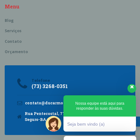
Menu
Blog
Serviços
Contato
Orçamento
Telefone
(73) 3268-0351
contato@ducarmocontabilidade.com.br
Nossa equipe está aqui para
responder às suas dúvidas.
Rua Pentecostal, 770, Frei Calixto, Porto
Seguro-BA
Seja bem vindo (a)